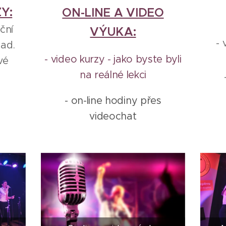
Y:
ON-LINE A VIDEO
ční
VÝUKA:
- 
 ad.
- video kurzy - jako byste byli
vé
na reálné lekci
- on-line hodiny přes
videochat