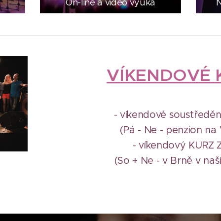
On-line a video výuka
N
VÍKENDOVÉ 
- víkendové soustředě
(Pá - Ne - penzion na
- víkendový KURZ
(So + Ne - v Brně v naš