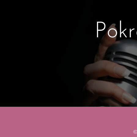
Pokr
©