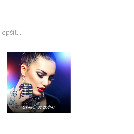
pšit...
START ve zpěvu