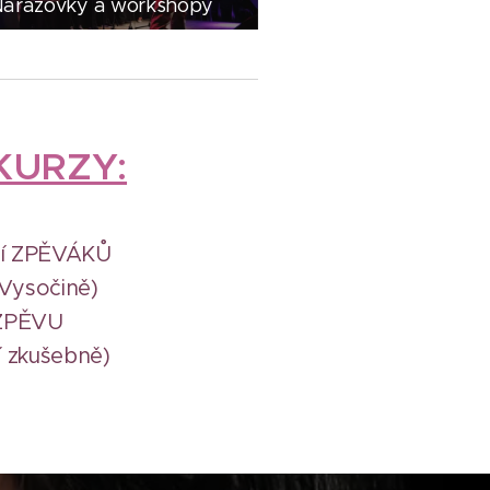
árazovky a workshopy
KURZY:
ní ZPĚVÁKŮ
 Vysočině)
 ZPĚVU
í zkušebně)