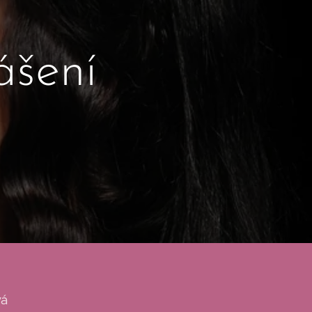
ášení
vá